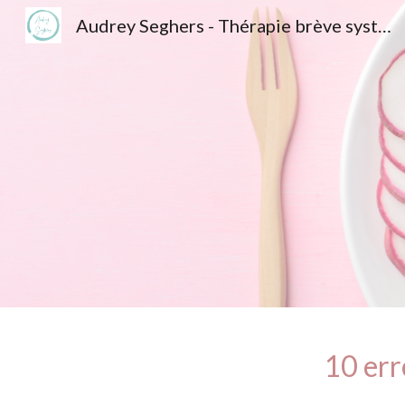
Audrey Seghers - Thérapie brève systémique, couple, hypnose et sexologue Namur
Sk
10 err