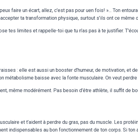
eux faire un écart, allez, c'est pas pour uen fois! »... Ton entou
accepter ta transformation physique, surtout s'ils ont ce même 
ose tes limites et rappelle-toi que tu n’as pas à te justifier. T'é
graisses : elle est aussi un booster d’humeur, de motivation, et d
on métabolisme baisse avec la fonte musculaire. On veut perdre 
nt, même modérément. Pas besoin d’être athlète, il suffit de boug
sculaire et t’aident à perdre du gras, pas du muscle. Les protéi
t indispensables au bon fonctionnement de ton corps. Si ton as